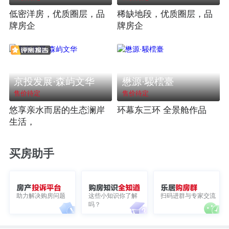
低密洋房，优质圈层，品
稀缺地段，优质圈层，品
牌房企
牌房企
京投发展·森屿文华
懋源·騴橒臺
售价待定
售价待定
悠享亲水而居的生态澜岸
环幕东三环 全景舱作品
生活，
买房助手
助力解决购房问题
这些小知识你了解
扫码进群与专家交流
吗？