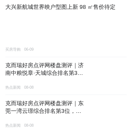
大兴新航城世界映户型图上新 98 ㎡售价待定
买房导购
06-09
克而瑞好房点评网楼盘测评｜济
南中粮悦章·天城综合排名第3
位，市场口碑与项目价值双项领
热点新闻
08-08
先
克而瑞好房点评网楼盘测评｜东
莞一湾云璟综合排名第3位，精
装品质与绿化率双项领先
热点新闻
08-08