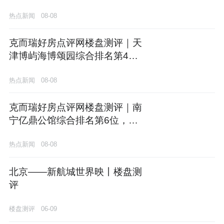
位，市场口碑与项目价值双项领
热点新闻
08-08
先
克而瑞好房点评网楼盘测评｜天
津博屿海博颂园综合排名第4
位，市场口碑与项目价值双项领
热点新闻
08-08
先
克而瑞好房点评网楼盘测评｜南
宁亿鼎公馆综合排名第6位，车
位配置与社区配套双项领先
热点新闻
08-08
北京——新航城世界映丨楼盘测
评
楼盘测评
06-09