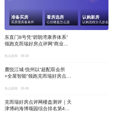
准备买房
看房选房
认购新房
买房需具备条件
心仪楼盘怎么选
认购流程分几步走
东直门8号凭“碧朗湾康养体系”
领跑克而瑞好房点评网“商业配
套”维度测评
热点新闻
08-08
麓悦江城·悦州以“超配双会所
+全屋智能”领跑克而瑞好房点评
网“精装品质”维度测评
热点新闻
08-08
克而瑞好房点评网楼盘测评｜天
津博屿海博颂园综合排名第4