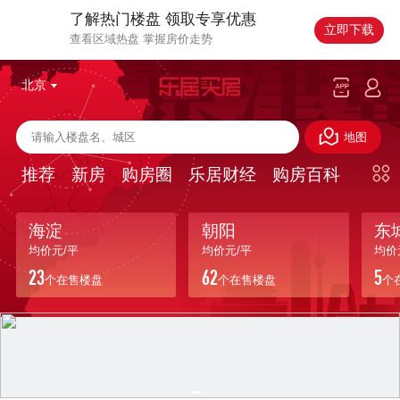
了解热门楼盘 领取专享优惠
立即下载
查看区域热盘 掌握房价走势
北京
地图
推荐
新房
购房圈
乐居财经
购房百科
海淀
朝阳
东
均价
元/平
均价
元/平
均价
23
62
5
个在售楼盘
个在售楼盘
个