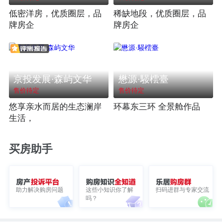
低密洋房，优质圈层，品
稀缺地段，优质圈层，品
牌房企
牌房企
京投发展·森屿文华
懋源·騴橒臺
售价待定
售价待定
悠享亲水而居的生态澜岸
环幕东三环 全景舱作品
生活，
买房助手
助力解决购房问题
这些小知识你了解
扫码进群与专家交流
吗？