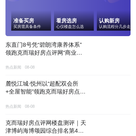
准备买房
看房选房
认购新房
买房需具备条件
心仪楼盘怎么选
认购流程分几步走
东直门8号凭“碧朗湾康养体系”
领跑克而瑞好房点评网“商业配
套”维度测评
热点新闻
08-08
麓悦江城·悦州以“超配双会所
+全屋智能”领跑克而瑞好房点评
网“精装品质”维度测评
热点新闻
08-08
克而瑞好房点评网楼盘测评｜天
津博屿海博颂园综合排名第4