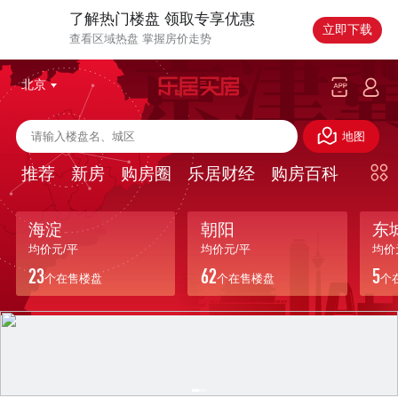
了解热门楼盘 领取专享优惠
立即下载
查看区域热盘 掌握房价走势
北京
地图
推荐
新房
购房圈
乐居财经
购房百科
海淀
朝阳
东
均价
元/平
均价
元/平
均价
23
62
5
个在售楼盘
个在售楼盘
个