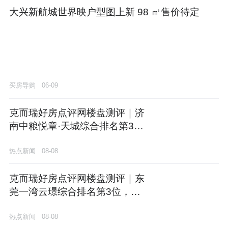
大兴新航城世界映户型图上新 98 ㎡售价待定
买房导购
06-09
克而瑞好房点评网楼盘测评｜济
南中粮悦章·天城综合排名第3
位，市场口碑与项目价值双项领
热点新闻
08-08
先
克而瑞好房点评网楼盘测评｜东
莞一湾云璟综合排名第3位，精
装品质与绿化率双项领先
热点新闻
08-08