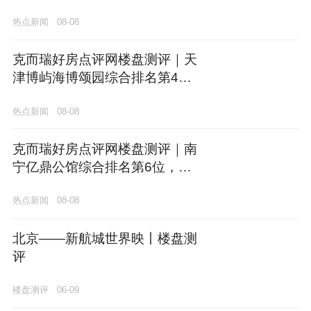
位，市场口碑与项目价值双项领
热点新闻
08-08
先
克而瑞好房点评网楼盘测评｜天
津博屿海博颂园综合排名第4
位，市场口碑与项目价值双项领
热点新闻
08-08
先
克而瑞好房点评网楼盘测评｜南
宁亿鼎公馆综合排名第6位，车
位配置与社区配套双项领先
热点新闻
08-08
北京——新航城世界映丨楼盘测
评
楼盘测评
06-09