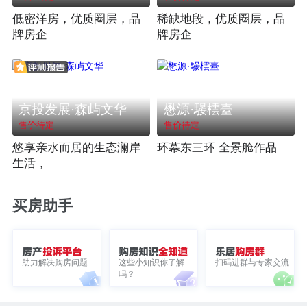
低密洋房，优质圈层，品
稀缺地段，优质圈层，品
牌房企
牌房企
京投发展·森屿文华
懋源·騴橒臺
售价待定
售价待定
悠享亲水而居的生态澜岸
环幕东三环 全景舱作品
生活，
买房助手
助力解决购房问题
这些小知识你了解
扫码进群与专家交流
吗？