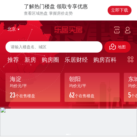
了解热门楼盘 领取专享优惠
立即下载
查看区域热盘 掌握房价走势
北京
地图
推荐
新房
购房圈
乐居财经
购房百科
海淀
朝阳
东
均价
元/平
均价
元/平
均价
23
62
5
个在售楼盘
个在售楼盘
个