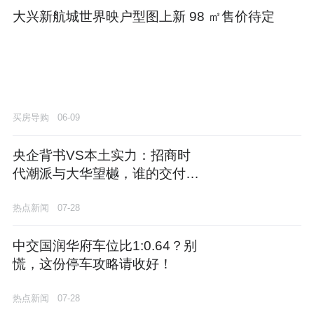
大兴新航城世界映户型图上新 98 ㎡售价待定
买房导购
06-09
央企背书VS本土实力：招商时
代潮派与大华望樾，谁的交付更
让人安心？
热点新闻
07-28
中交国润华府车位比1:0.64？别
慌，这份停车攻略请收好！
热点新闻
07-28