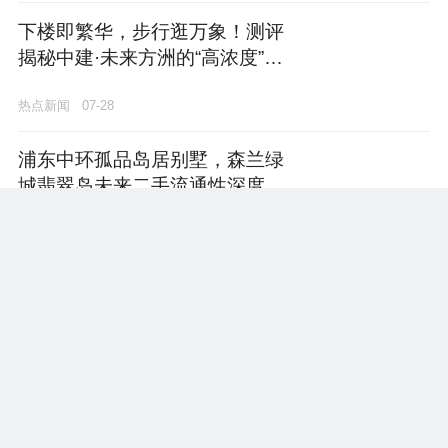
下楼即繁华，步行逛万象！测评
揭秘中建·未来方洲的“高浓度”商
业底盘
热点新闻
07-28
浦东中环孤品岛居别墅，森兰绿
城翡翠岛未来二手流通性深度解
码
热点新闻
07-28
上海滨江置业指南：哪里的房子
转手更快？这份流通性榜单请收
好
热点新闻
07-28