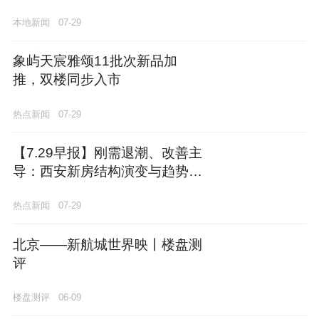
期南段规划建设
本地新闻
07-29
象屿天宸雅颂11批次新品加
推，双楼同步入市
热点新闻
07-29
【7.29早报】刚需退潮、改善主
导：西安新房结构演变与趋势研
判
热点新闻
07-29
北京——新航城世界映丨楼盘测
评
楼盘测评
06-09